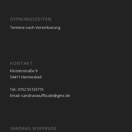
ÖFFNUNGSZEITEN
Termine nach Vereinbarung
KONTAKT
Klosterstraße 9
54411 Hermeskeil
Tel.: 0152 55133715
Email: sandraswuffbude@gmx.de
SANDRAS WUFFBUDE