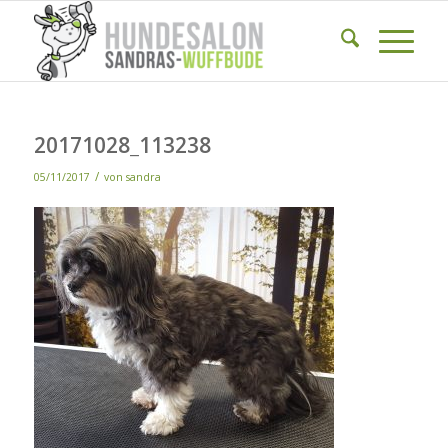
20171028_113238
/
05/11/2017
von
sandra