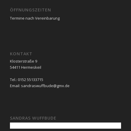
ÖFFNUNGSZEITEN
Termine nach Vereinbarung
KONTAKT
Klosterstraße 9
54411 Hermeskeil
Tel.: 0152 55133715
Email: sandraswuffbude@gmx.de
SANDRAS WUFFBUDE