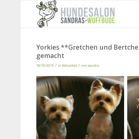
Yorkies **Gretchen und Bertche
gemacht
/
/
18/10/2019
in
Aktuelles
von
sandra