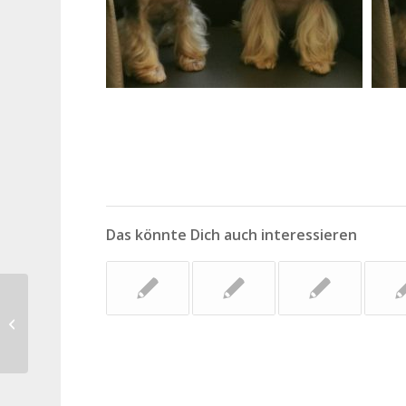
Das könnte Dich auch interessieren
Golden-Retriever Mädchen Esme
war zum Unterwolle entfernen und
Formschnitt...